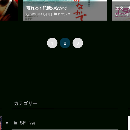
薄れゆく記憶のなかで
エター
2008年11月1日
ロマンス
2005年
1
2
3
カテゴリー
SF
(79)