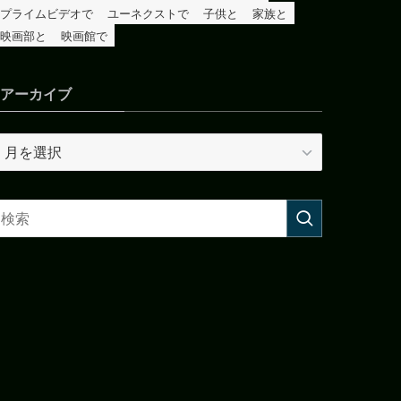
プライムビデオで
ユーネクストで
子供と
家族と
映画部と
映画館で
アーカイブ
ア
ー
カ
イ
ブ