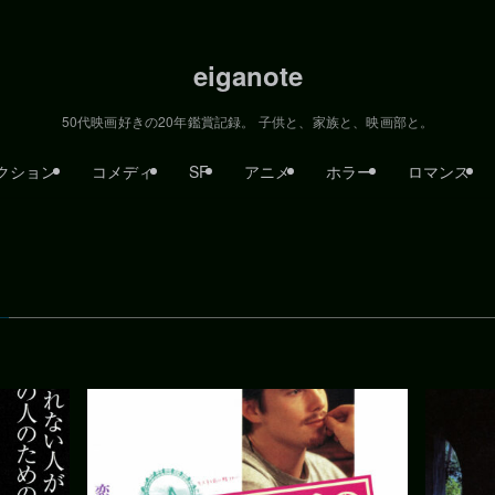
eiganote
50代映画好きの20年鑑賞記録。 子供と、家族と、映画部と。
クション
コメディ
SF
アニメ
ホラー
ロマンス