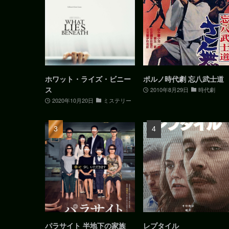
ホワット・ライズ・ビニー
ポルノ時代劇 忘八武士道
ス
2010年8月29日
時代劇
2020年10月20日
ミステリー
パラサイト 半地下の家族
レプタイル