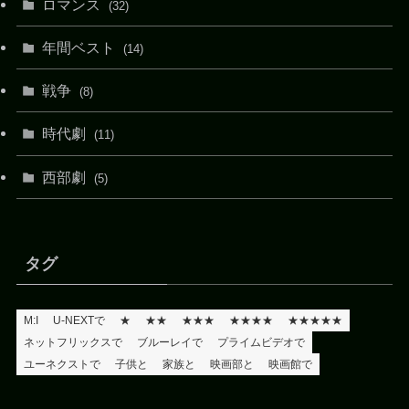
ロマンス
(32)
年間ベスト
(14)
戦争
(8)
時代劇
(11)
西部劇
(5)
タグ
M:I
U-NEXTで
★
★★
★★★
★★★★
★★★★★
ネットフリックスで
ブルーレイで
プライムビデオで
ユーネクストで
子供と
家族と
映画部と
映画館で