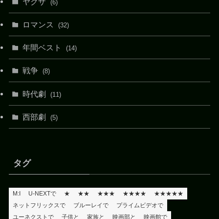
ヤクザ
(6)
ロマンス
(32)
年間ベスト
(14)
戦争
(8)
時代劇
(11)
西部劇
(5)
タグ
M:I
U-NEXTで
★
★★
★★★
★★★★
★★★★★
ネットフリックスで
ブルーレイで
プライムビデオで
ユーネクストで
子供と
家族と
映画部と
映画館で