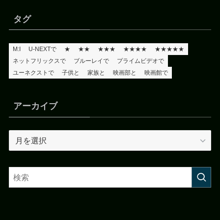
タグ
M:I
U-NEXTで
★
★★
★★★
★★★★
★★★★★
ネットフリックスで
ブルーレイで
プライムビデオで
ユーネクストで
子供と
家族と
映画部と
映画館で
アーカイブ
ア
ー
カ
イ
ブ