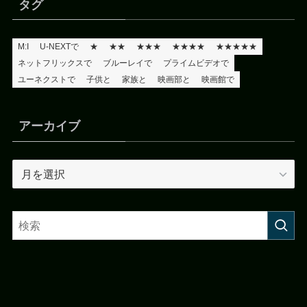
タグ
M:I
U-NEXTで
★
★★
★★★
★★★★
★★★★★
ネットフリックスで
ブルーレイで
プライムビデオで
ユーネクストで
子供と
家族と
映画部と
映画館で
アーカイブ
ア
ー
カ
イ
ブ