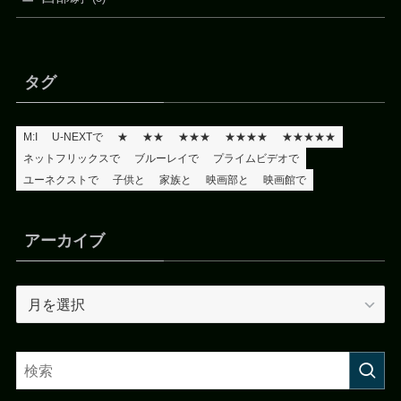
タグ
M:I
U-NEXTで
★
★★
★★★
★★★★
★★★★★
ネットフリックスで
ブルーレイで
プライムビデオで
ユーネクストで
子供と
家族と
映画部と
映画館で
アーカイブ
ア
ー
カ
イ
ブ