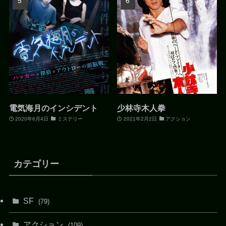
電気海月のインシデント
少林寺木人拳
2020年6月4日
ミステリー
2021年2月2日
アクション
カテゴリー
SF
(79)
アクション
(109)