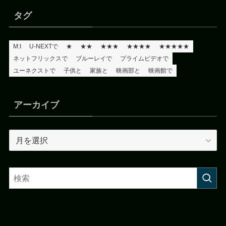
タグ
M:I
U-NEXTで
★
★★
★★★
★★★★
★★★★★
ネットフリックスで
ブルーレイで
プライムビデオで
ユーネクストで
子供と
家族と
映画部と
映画館で
アーカイブ
ア
ー
カ
イ
ブ