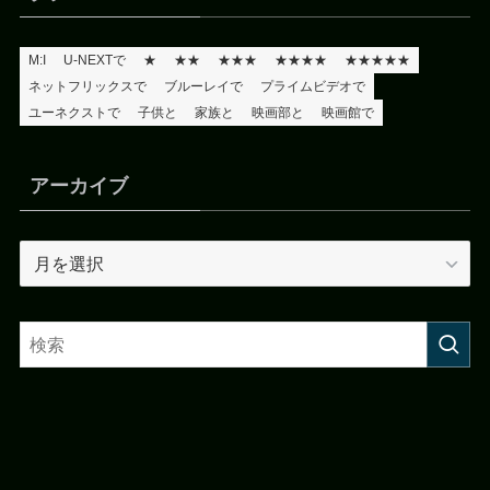
M:I
U-NEXTで
★
★★
★★★
★★★★
★★★★★
ネットフリックスで
ブルーレイで
プライムビデオで
ユーネクストで
子供と
家族と
映画部と
映画館で
アーカイブ
ア
ー
カ
イ
ブ