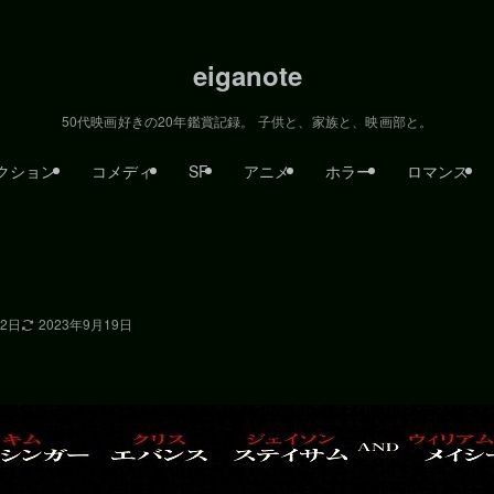
eiganote
50代映画好きの20年鑑賞記録。 子供と、家族と、映画部と。
クション
コメディ
SF
アニメ
ホラー
ロマンス
22日
2023年9月19日