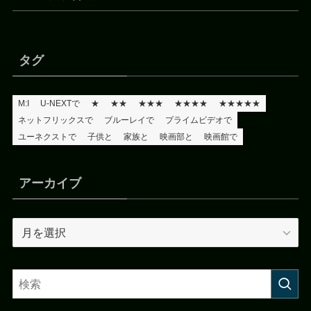
タグ
M:I
U-NEXTで
★
★★
★★★
★★★★
★★★★★
ネットフリックスで
ブルーレイで
プライムビデオで
ユーネクストで
子供と
家族と
映画部と
映画館で
アーカイブ
ア
ー
カ
イ
ブ