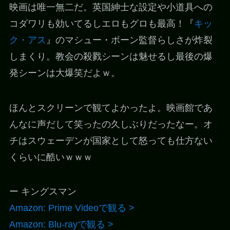
映画は唯一無二だ。英国紳士な設定や小道具への
コダワリも効いてるしエロもグロも最高！『
キッ
ク・アス
』のマシュー・ボーン監督らしさが炸裂
しまくり。教会の殺戮シーンは魅せるし最後の爆
発シーンは大爆笑だよｗ。
ほんとスクリーンで観てよかったよ。映画館であ
んなに声だして笑ったの久しぶりだったなー。オ
チはスウェーデンが国家として怒っても仕方ない
くらいに酷いｗｗｗ
ー キングスマン
Amazon: Prime Videoで観る >
Amazon: Blu-rayで観る >