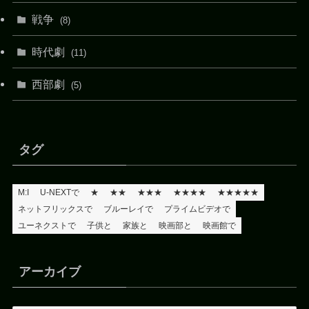
戦争
(8)
時代劇
(11)
西部劇
(5)
タグ
M:I
U-NEXTで
★
★★
★★★
★★★★
★★★★★
ネットフリックスで
ブルーレイで
プライムビデオで
ユーネクストで
子供と
家族と
映画部と
映画館で
アーカイブ