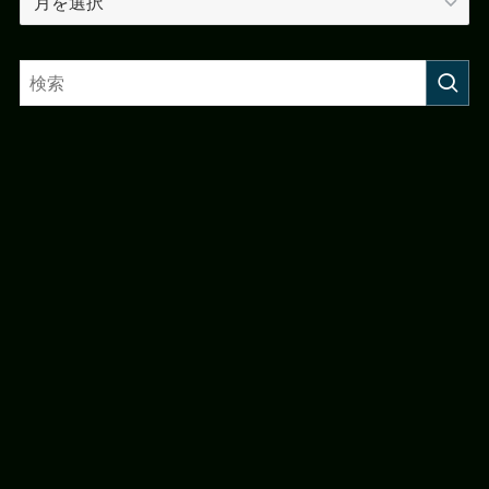
ー
カ
イ
ブ