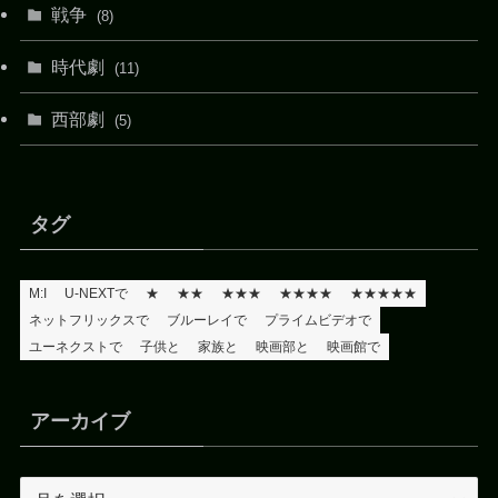
戦争
(8)
時代劇
(11)
西部劇
(5)
タグ
M:I
U-NEXTで
★
★★
★★★
★★★★
★★★★★
ネットフリックスで
ブルーレイで
プライムビデオで
ユーネクストで
子供と
家族と
映画部と
映画館で
アーカイブ
ア