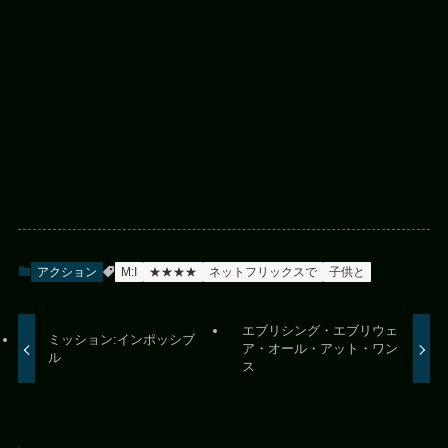
アクション
M:I
★★★★
ネットフリックスで
子供と
エブリシング・エブリウェ
ミッション:インポッシブ
ア・オール・アット・ワン
ル
ス