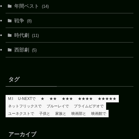
年間ベスト
(14)
戦争
(8)
時代劇
(11)
西部劇
(5)
タグ
M:I
U-NEXTで
★
★★
★★★
★★★★
★★★★★
ネットフリックスで
ブルーレイで
プライムビデオで
ユーネクストで
子供と
家族と
映画部と
映画館で
アーカイブ