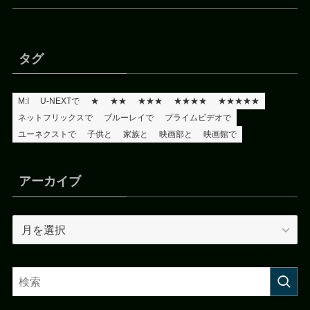
タグ
M:I
U-NEXTで
★
★★
★★★
★★★★
★★★★★
ネットフリックスで
ブルーレイで
プライムビデオで
ユーネクストで
子供と
家族と
映画部と
映画館で
アーカイブ
ア
ー
カ
イ
ブ