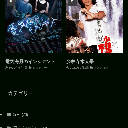
電気海月のインシデント
少林寺木人拳
2020年6月4日
ミステリー
2021年2月2日
アクション
カテゴリー
SF
(79)
アクション