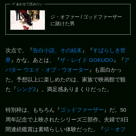
あわせて読みたい
ジ・オファー / ゴッドファーザー
に賭けた男
次点で、『
告白小説、その結末
』『
すばらしき世
界
』かな。あとは、『
ザ・レイド GOKUDO
』『
ア
バター ウエイ・オブ・ウオーター
』も面白かっ
た。予想以上に楽しめたのは、家族で映画館で観
た『
シング2
』。満足感ありまくりだった。
特別枠は、もちろん『
ゴッドファーザー
』だ。50
周年記念で上映されたシリーズ三部作。夫婦で3日
間連続鑑賞は素晴らしい体験だった。『
ジ・オフ